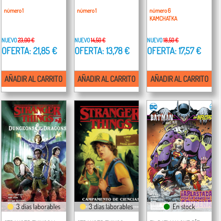
número 1
número 1
número 6
KAMCHATKA
NUEVO
23,00 €
NUEVO
14,50 €
NUEVO
18,50 €
OFERTA: 21,85 €
OFERTA: 13,78 €
OFERTA: 17,57 €
AÑADIR AL CARRITO
AÑADIR AL CARRITO
AÑADIR AL CARRITO
3 días laborables
3 días laborables
En stock