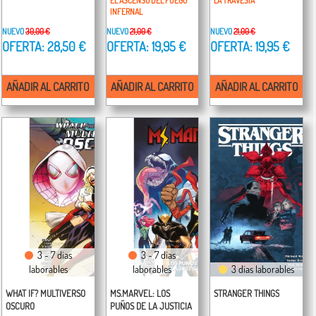
EL ASCENSO DEL FUEGO
LA TRAVESIA
INFERNAL
NUEVO
30,00 €
NUEVO
21,00 €
NUEVO
21,00 €
OFERTA: 28,50 €
OFERTA: 19,95 €
OFERTA: 19,95 €
AÑADIR AL CARRITO
AÑADIR AL CARRITO
AÑADIR AL CARRITO
3 - 7 días
3 - 7 días
laborables
laborables
3 días laborables
WHAT IF? MULTIVERSO
MS.MARVEL: LOS
STRANGER THINGS
OSCURO
PUÑOS DE LA JUSTICIA