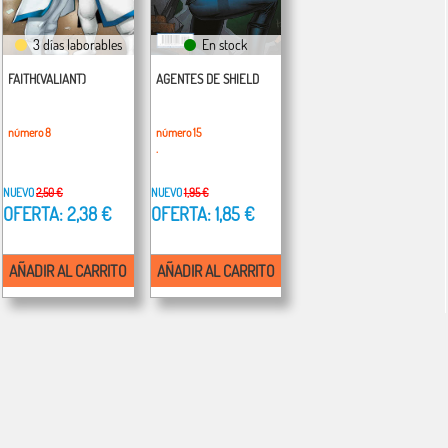
3 días laborables
En stock
FAITH(VALIANT)
AGENTES DE SHIELD
número 8
número 15
.
NUEVO
2,50 €
NUEVO
1,95 €
OFERTA: 2,38 €
OFERTA: 1,85 €
AÑADIR AL CARRITO
AÑADIR AL CARRITO