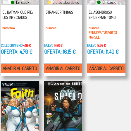
En stock
3 días laborables
En stock
EL BATMAN QUE RÍE:
STRANGER THINGS
EL ASOMBROSO
LOS INFECTADOS
SPIDERMAN TOMO
número 4
número 1
número 1
RENUEVA TUS VOTOS
MARVEL
COLECCIONISMO
4,95 €
NUEVO
17,00 €
NUEVO
12,00 €
OFERTA: 4,70 €
OFERTA: 16,15 €
OFERTA: 11,40 €
AÑADIR AL CARRITO
AÑADIR AL CARRITO
AÑADIR AL CARRITO