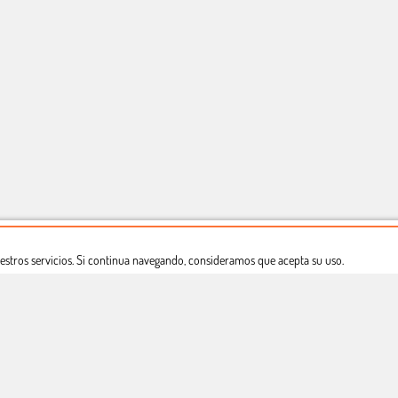
estros servicios. Si continua navegando, consideramos que acepta su uso.
Dónde estamos
Política privacidad
Derecho a desistimiento
Copyright © Totcomic 2026. v1.1.11. Todos los derechos reservados