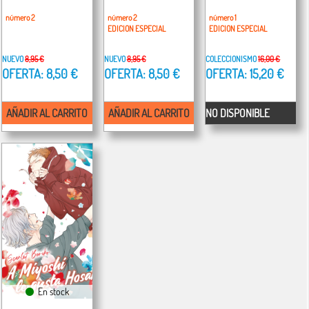
número 2
número 2
número 1
EDICION ESPECIAL
EDICION ESPECIAL
NUEVO
8,95 €
NUEVO
8,95 €
COLECCIONISMO
16,00 €
OFERTA: 8,50 €
OFERTA: 8,50 €
OFERTA: 15,20 €
AÑADIR AL CARRITO
AÑADIR AL CARRITO
NO DISPONIBLE
En stock