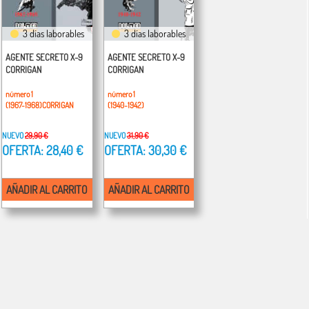
3 días laborables
3 días laborables
AGENTE SECRETO X-9
AGENTE SECRETO X-9
CORRIGAN
CORRIGAN
número 1
número 1
(1967-1968)CORRIGAN
(1940-1942)
NUEVO
29,90 €
NUEVO
31,90 €
OFERTA: 28,40 €
OFERTA: 30,30 €
AÑADIR AL CARRITO
AÑADIR AL CARRITO