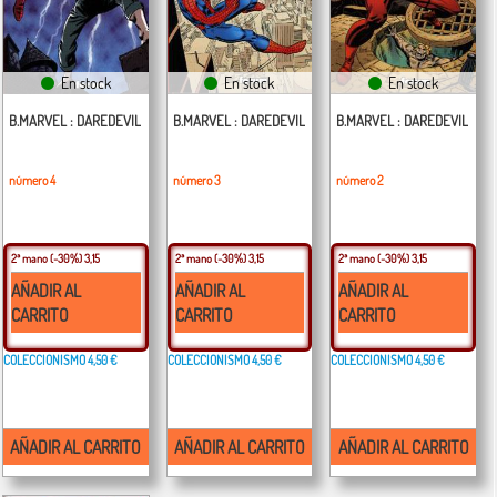
En stock
En stock
En stock
B.MARVEL : DAREDEVIL
B.MARVEL : DAREDEVIL
B.MARVEL : DAREDEVIL
número 4
número 3
número 2
2ª mano
(-30%) 3,15
2ª mano
(-30%) 3,15
2ª mano
(-30%) 3,15
AÑADIR AL
AÑADIR AL
AÑADIR AL
CARRITO
CARRITO
CARRITO
COLECCIONISMO
4,50 €
COLECCIONISMO
4,50 €
COLECCIONISMO
4,50 €
AÑADIR AL CARRITO
AÑADIR AL CARRITO
AÑADIR AL CARRITO