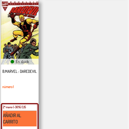
En stock
B.MARVEL : DAREDEVIL
número 1
2ª mano
(-30%) 3,15
AÑADIR AL
CARRITO