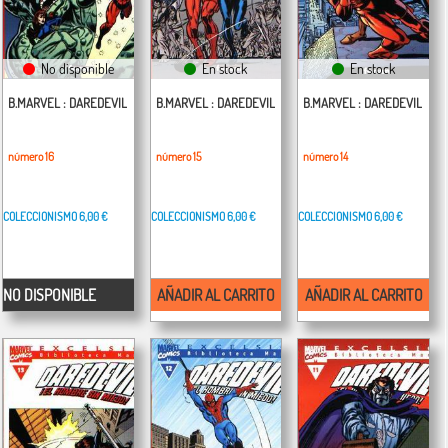
No disponible
En stock
En stock
B.MARVEL : DAREDEVIL
B.MARVEL : DAREDEVIL
B.MARVEL : DAREDEVIL
número 16
número 15
número 14
COLECCIONISMO
6,00 €
COLECCIONISMO
6,00 €
COLECCIONISMO
6,00 €
NO DISPONIBLE
AÑADIR AL CARRITO
AÑADIR AL CARRITO