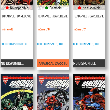
No disponible
En stock
No disponible
B.MARVEL : DAREDEVIL
B.MARVEL : DAREDEVIL
B.MARVEL : DAREDEVIL
número 19
número 18
número 17
COLECCIONISMO
6,00 €
COLECCIONISMO
6,00 €
COLECCIONISMO
6,00 €
NO DISPONIBLE
AÑADIR AL CARRITO
NO DISPONIBLE