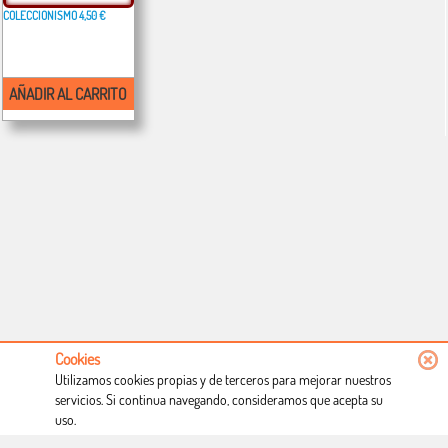
COLECCIONISMO
4,50 €
AÑADIR AL CARRITO
Cookies
Utilizamos cookies propias y de terceros para mejorar nuestros
servicios. Si continua navegando, consideramos que acepta su
uso.
Conócenos
Condiciones de uso
Proceso de compra
Dónde estamos
Política privacidad
Derecho a desistimiento
Blog