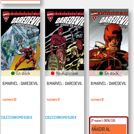
En stock
No disponible
En stock
B.MARVEL : DAREDEVIL
B.MARVEL : DAREDEVIL
B.MARVEL : DAREDEVIL
número 10
número 9
número 8
COLECCIONISMO
6,00 €
COLECCIONISMO
6,00 €
2ª mano
(-30%) 3,15
AÑADIR AL