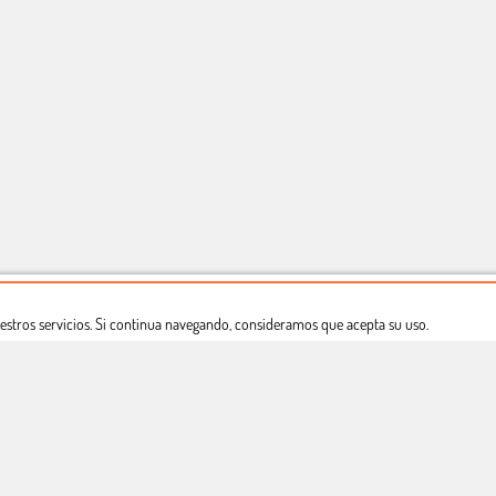
estros servicios. Si continua navegando, consideramos que acepta su uso.
Dónde estamos
Política privacidad
Derecho a desistimiento
Copyright © Totcomic 2026. v1.1.11. Todos los derechos reservados