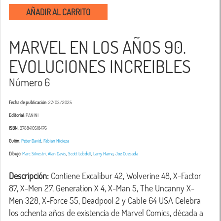
AÑADIR AL CARRITO
MARVEL EN LOS AÑOS 90.
EVOLUCIONES INCREIBLES
Número 6
Fecha de publicación
: 27/03/2025
Editorial
: PANINI
ISBN
: 9788410518476
Guión
:
Peter David
,
Fabian Nicieza
Dibujo
:
Marc Silvestri
,
Alan Davis
,
Scott Lobdell
,
Larry Hama
,
Joe Quesada
Descripción:
 Contiene Excalibur 42, Wolverine 48, X-Factor 
87, X-Men 27, Generation X 4, X-Man 5, The Uncanny X-
Men 328, X-Force 55, Deadpool 2 y Cable 64 USA Celebra 
los ochenta años de existencia de Marvel Comics, década a 