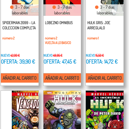
3 - 7 días
3 - 7 días
3 - 7 días
laborables
laborables
laborables
SPIDERMAN 2099 - LA
LOBEZNO OMNIBUS
HULK GRIS: JOE
COLECCION COMPLETA
ARREGLALO
número 2
número 2
número 1
VUELTA A LO BASICO
NUEVO
42,00 €
NUEVO
49,95 €
NUEVO
15,50 €
OFERTA: 39,90 €
OFERTA: 47,45 €
OFERTA: 14,72 €
AÑADIR AL CARRITO
AÑADIR AL CARRITO
AÑADIR AL CARRITO