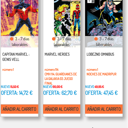
3 - 7 días
3 - 7 días
3 - 7 días
laborables
laborables
laborables
CAPITAN MARVEL :
MARVEL HEROES
LOBEZNO OMNIBUS
GENIS VELL
número 1
número 114
número 1
CMH 114. GUARDIANES DE
NOCHES DE MADRIPUR
LA GALAXIA 03 JUEGO
FINAL
NUEVO
15,50 €
NUEVO
66,00 €
NUEVO
49,95 €
OFERTA: 14,72 €
OFERTA: 62,70 €
OFERTA: 47,45 €
AÑADIR AL CARRITO
AÑADIR AL CARRITO
AÑADIR AL CARRITO