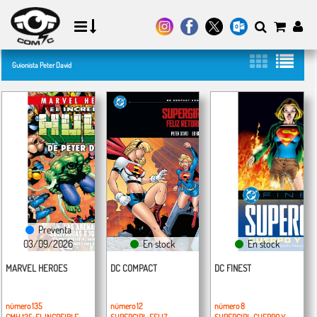
Guionista Peter David
Preventa
03/09/2026
En stock
En stock
MARVEL HEROES
DC COMPACT
DC FINEST
número 135
número 12
número 8