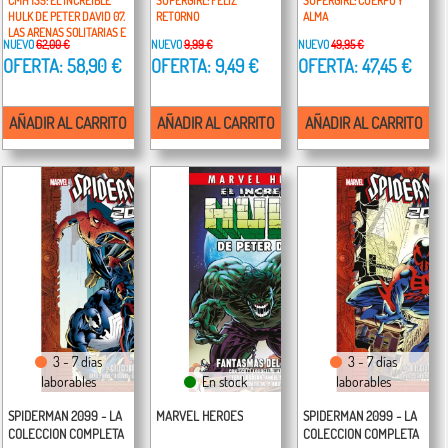
CMH 135: EL INCREIBLE
SUPERGIRL: FELIZ
SUPERGIRL: CUERPO Y
HULK DE PETER DAVID 07.
RETORNO
ALMA
LAS ARENAS SOLITARIAS E
NUEVO
62,00 €
NUEVO
9,99 €
NUEVO
49,95 €
IGUALES
OFERTA: 58,90 €
OFERTA: 9,49 €
OFERTA: 47,45 €
AÑADIR AL CARRITO
AÑADIR AL CARRITO
AÑADIR AL CARRITO
3 - 7 días
3 - 7 días
laborables
En stock
laborables
SPIDERMAN 2099 - LA
MARVEL HEROES
SPIDERMAN 2099 - LA
COLECCION COMPLETA
COLECCION COMPLETA