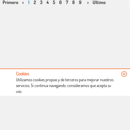
Primero
‹
1
2
3
4
5
6
7
8
9
10
›
Último
Cookies
Utilizamos cookies propias y de terceros para mejorar nuestros
servicios. Si continua navegando, consideramos que acepta su
uso.
Conócenos
Condiciones de uso
Proceso de compra
Dónde estamos
Política privacidad
Derecho a desistimiento
Blog