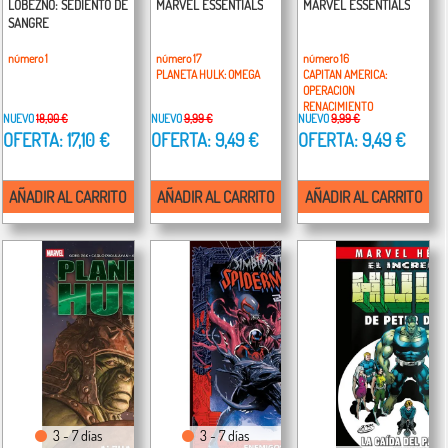
LOBEZNO: SEDIENTO DE
MARVEL ESSENTIALS
MARVEL ESSENTIALS
SANGRE
número 1
número 17
número 16
PLANETA HULK: OMEGA
CAPITAN AMERICA:
OPERACION
RENACIMIENTO
NUEVO
18,00 €
NUEVO
9,99 €
NUEVO
9,99 €
OFERTA: 17,10 €
OFERTA: 9,49 €
OFERTA: 9,49 €
AÑADIR AL CARRITO
AÑADIR AL CARRITO
AÑADIR AL CARRITO
3 - 7 días
3 - 7 días