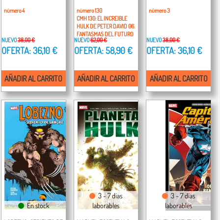
número 4
número 130
número 3
CMH 130: EL INCREIBLE
HULK DE PETER DAVID 06.
FANTASMAS DEL FUTURO
NUEVO
38,00 €
NUEVO
62,00 €
NUEVO
38,00 €
OFERTA: 36,10 €
OFERTA: 58,90 €
OFERTA: 36,10 €
AÑADIR AL CARRITO
AÑADIR AL CARRITO
AÑADIR AL CARRITO
3 - 7 días
3 - 7 días
En stock
laborables
laborables