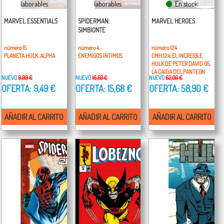
laborables
laborables
En stock
MARVEL ESSENTIALS
SPIDERMAN:
MARVEL HEROES
SIMBIONTE
número 15
número 4
número 124
PLANETA HULK: ALPHA
ENEMIGOS INTIMOS
CMH 124: EL INCREIBLE
HULK DE PETER DAVID 05.
LA CAIDA DEL PANTEON
NUEVO
9,99 €
NUEVO
16,50 €
NUEVO
62,00 €
OFERTA: 9,49 €
OFERTA: 15,68 €
OFERTA: 58,90 €
AÑADIR AL CARRITO
AÑADIR AL CARRITO
AÑADIR AL CARRITO