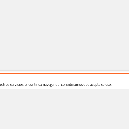
estros servicios. Si continua navegando, consideramos que acepta su uso.
Dónde estamos
Política privacidad
Derecho a desistimiento
Copyright © Totcomic 2026. v1.1.11. Todos los derechos reservados