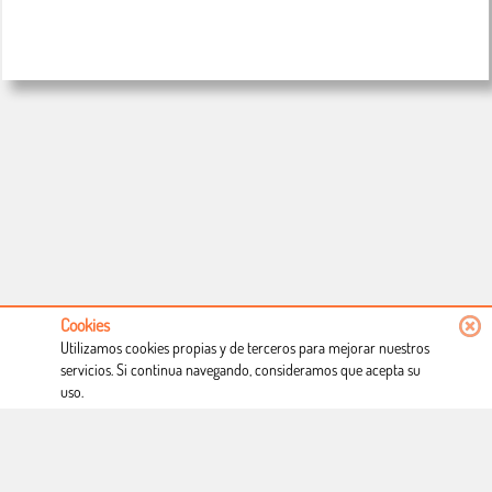
Cookies
Utilizamos cookies propias y de terceros para mejorar nuestros
servicios. Si continua navegando, consideramos que acepta su
uso.
Conócenos
Condiciones de uso
Proceso de compra
Dónde estamos
Política privacidad
Derecho a desistimiento
Blog