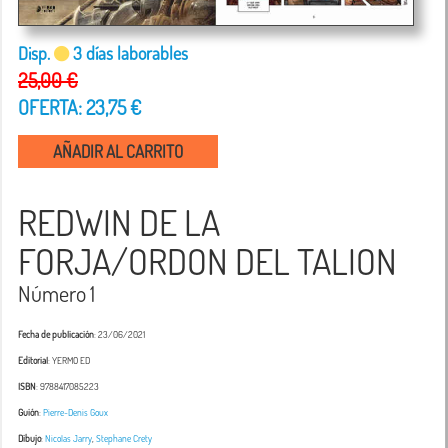
Disp.
3 días laborables
25,00 €
OFERTA: 23,75 €
AÑADIR AL CARRITO
REDWIN DE LA
FORJA/ORDON DEL TALION
Número 1
Fecha de publicación
: 23/06/2021
Editorial
: YERMO ED
ISBN
: 9788417085223
Guión
:
Pierre-Denis Goux
Dibujo
:
Nicolas Jarry
,
Stephane Crety