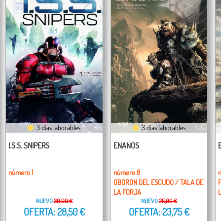
3 días laborables
3 días laborables
I.S.S. SNIPERS
ENANOS
número 1
número 8
OBORON DEL ESCUDO / TALA DE
LA FORJA
NUEVO
30,00 €
NUEVO
25,00 €
OFERTA: 28,50 €
OFERTA: 23,75 €