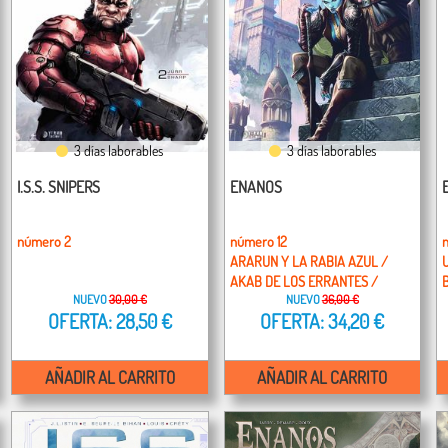
3 días laborables
3 días laborables
I.S.S. SNIPERS
ENANOS
número 2
número 12
n
ARARUN Y LA RABIA AZUL /
AKAB DE LOS ERRANTES /
NUEVO
30,00 €
NUEVO
36,00 €
VOLGRIR DEL ESCUDO
OFERTA: 28,50 €
OFERTA: 34,20 €
AÑADIR AL CARRITO
AÑADIR AL CARRITO