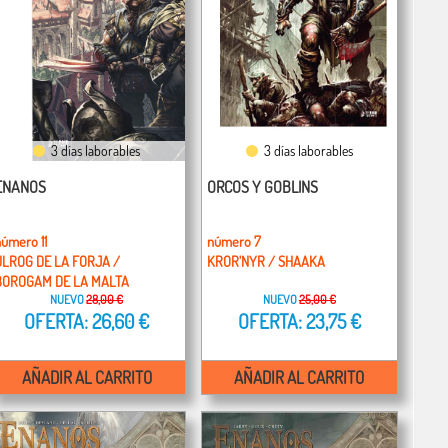
3 días laborables
3 días laborables
ENANOS
ORCOS Y GOBLINS
úmero 11
número 7
ULROG DE LA FORJA /
KROR'NYR / SHAAKA
BOROGAM DE LA MALTA
NUEVO
28,00 €
NUEVO
25,00 €
OFERTA: 26,60 €
OFERTA: 23,75 €
AÑADIR AL CARRITO
AÑADIR AL CARRITO