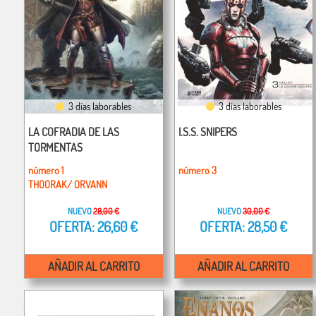
3 días laborables
3 días laborables
LA COFRADIA DE LAS
I.S.S. SNIPERS
TORMENTAS
número 1
número 3
THOORAK/ ORVANN
NUEVO
28,00 €
NUEVO
30,00 €
OFERTA: 26,60 €
OFERTA: 28,50 €
AÑADIR AL CARRITO
AÑADIR AL CARRITO