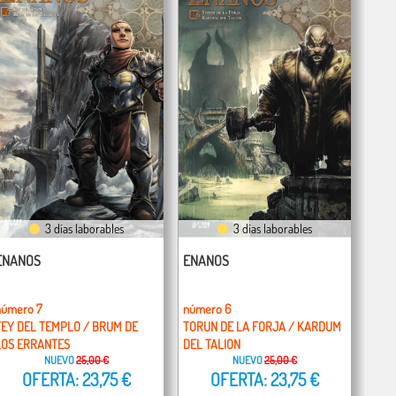
3 días laborables
3 días laborables
ENANOS
ENANOS
número 7
número 6
FEY DEL TEMPLO / BRUM DE
TORUN DE LA FORJA / KARDUM
LOS ERRANTES
DEL TALION
NUEVO
25,00 €
NUEVO
25,00 €
OFERTA: 23,75 €
OFERTA: 23,75 €