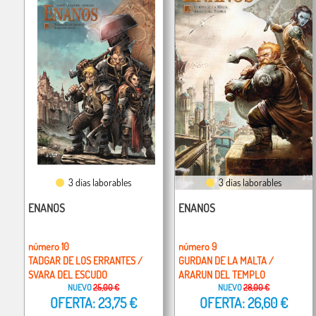
3 días laborables
3 días laborables
ENANOS
ENANOS
número 10
número 9
TADGAR DE LOS ERRANTES /
GURDAN DE LA MALTA /
SVARA DEL ESCUDO
ARARUN DEL TEMPLO
NUEVO
25,00 €
NUEVO
28,00 €
OFERTA: 23,75 €
OFERTA: 26,60 €