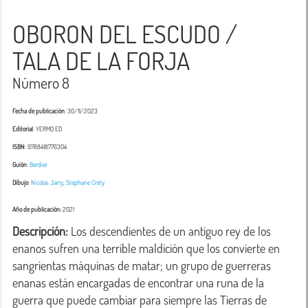
OBORON DEL ESCUDO /
TALA DE LA FORJA
Número 8
Fecha de publicación
: 30/11/2023
Editorial
: YERMO ED
ISBN
: 9788418776304
Guión
:
Bordier
Dibujo
:
Nicolas Jarry
,
Stephane Crety
Año de publicación:
2021
Descripción:
 Los descendientes de un antiguo rey de los 
enanos sufren una terrible maldición que los convierte en 
sangrientas máquinas de matar; un grupo de guerreras 
enanas están encargadas de encontrar una runa de la 
guerra que puede cambiar para siempre las Tierras de 