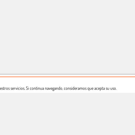
estros servicios. Si continua navegando, consideramos que acepta su uso.
Dónde estamos
Política privacidad
Derecho a desistimiento
Copyright © Totcomic 2026. v1.1.11. Todos los derechos reservados