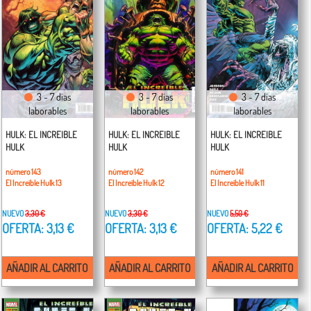
3 - 7 días
3 - 7 días
3 - 7 días
laborables
laborables
laborables
HULK: EL INCREIBLE
HULK: EL INCREIBLE
HULK: EL INCREIBLE
HULK
HULK
HULK
número 143
número 142
número 141
El Increíble Hulk 13
El Increíble Hulk 12
El Increíble Hulk 11
NUEVO
3,30 €
NUEVO
3,30 €
NUEVO
5,50 €
OFERTA: 3,13 €
OFERTA: 3,13 €
OFERTA: 5,22 €
AÑADIR AL CARRITO
AÑADIR AL CARRITO
AÑADIR AL CARRITO