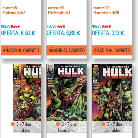
número 161
número 160
número 159
El infernal Hulk 2
El infernal Hulk 1
El increíble Hulk 29
NUEVO
8,95 €
NUEVO
7,00 €
NUEVO
3,30 €
OFERTA: 8,50 €
OFERTA: 6,65 €
OFERTA: 3,13 €
AÑADIR AL CARRITO
AÑADIR AL CARRITO
AÑADIR AL CARRITO
3 - 7 días
3 - 7 días
3 - 7 días
laborables
laborables
laborables