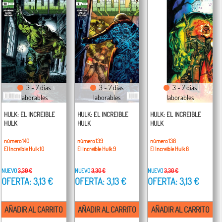
3 - 7 días
3 - 7 días
3 - 7 días
laborables
laborables
laborables
HULK: EL INCREIBLE
HULK: EL INCREIBLE
HULK: EL INCREIBLE
HULK
HULK
HULK
número 140
número 139
número 138
El Increíble Hulk 10
El Increíble Hulk 9
El Increíble Hulk 8
NUEVO
3,30 €
NUEVO
3,30 €
NUEVO
3,30 €
OFERTA: 3,13 €
OFERTA: 3,13 €
OFERTA: 3,13 €
AÑADIR AL CARRITO
AÑADIR AL CARRITO
AÑADIR AL CARRITO