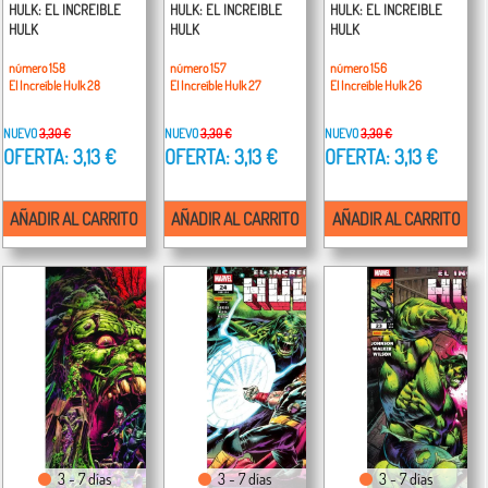
HULK: EL INCREIBLE
HULK: EL INCREIBLE
HULK: EL INCREIBLE
HULK
HULK
HULK
número 158
número 157
número 156
El Increíble Hulk 28
El Increíble Hulk 27
El Increíble Hulk 26
NUEVO
3,30 €
NUEVO
3,30 €
NUEVO
3,30 €
OFERTA: 3,13 €
OFERTA: 3,13 €
OFERTA: 3,13 €
AÑADIR AL CARRITO
AÑADIR AL CARRITO
AÑADIR AL CARRITO
3 - 7 días
3 - 7 días
3 - 7 días