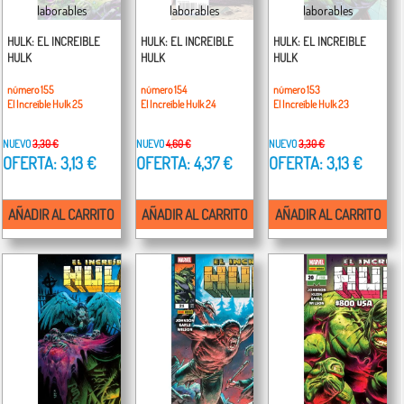
laborables
laborables
laborables
HULK: EL INCREIBLE
HULK: EL INCREIBLE
HULK: EL INCREIBLE
HULK
HULK
HULK
número 155
número 154
número 153
El Increíble Hulk 25
El Increíble Hulk 24
El Increíble Hulk 23
NUEVO
3,30 €
NUEVO
4,60 €
NUEVO
3,30 €
OFERTA: 3,13 €
OFERTA: 4,37 €
OFERTA: 3,13 €
AÑADIR AL CARRITO
AÑADIR AL CARRITO
AÑADIR AL CARRITO