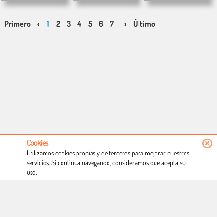
Primero
‹
1
2
3
4
5
6
7
›
Último
Cookies
Utilizamos cookies propias y de terceros para mejorar nuestros
servicios. Si continua navegando, consideramos que acepta su
uso.
Conócenos
Condiciones de uso
Proceso de compra
Dónde estamos
Política privacidad
Derecho a desistimiento
Blog