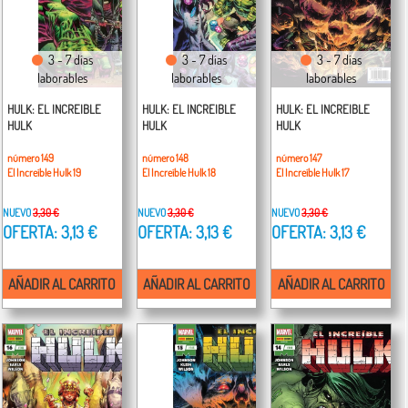
3 - 7 días
3 - 7 días
3 - 7 días
laborables
laborables
laborables
HULK: EL INCREIBLE
HULK: EL INCREIBLE
HULK: EL INCREIBLE
HULK
HULK
HULK
número 149
número 148
número 147
El Increíble Hulk 19
El Increíble Hulk 18
El Increíble Hulk 17
NUEVO
3,30 €
NUEVO
3,30 €
NUEVO
3,30 €
OFERTA: 3,13 €
OFERTA: 3,13 €
OFERTA: 3,13 €
AÑADIR AL CARRITO
AÑADIR AL CARRITO
AÑADIR AL CARRITO