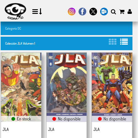
Categoría DC
Colección JLA Volumen 1
En stock
No disponible
No disponible
JLA
JLA
JLA