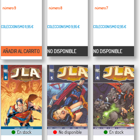
número 9
número 8
número 7
COLECCIONISMO
11,95 €
COLECCIONISMO
9,95 €
COLECCIONISMO
12,95 €
AÑADIR AL CARRITO
NO DISPONIBLE
NO DISPONIBLE
En stock
No disponible
En stock