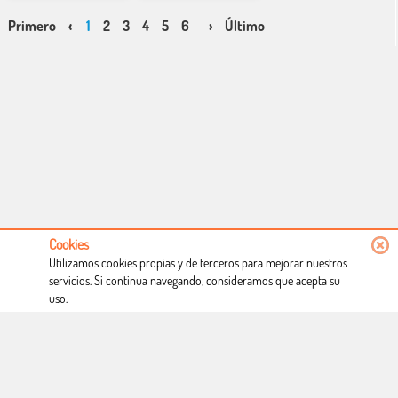
Primero
‹
1
2
3
4
5
6
›
Último
Cookies
Utilizamos cookies propias y de terceros para mejorar nuestros
servicios. Si continua navegando, consideramos que acepta su
uso.
Conócenos
Condiciones de uso
Proceso de compra
Dónde estamos
Política privacidad
Derecho a desistimiento
Blog