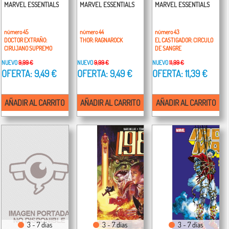
MARVEL ESSENTIALS
MARVEL ESSENTIALS
MARVEL ESSENTIALS
número 45
número 44
número 43
DOCTOR EXTRAÑO:
THOR: RAGNAROCK
EL CASTIGADOR: CIRCULO
CIRUJANO SUPREMO
DE SANGRE
NUEVO
9,99 €
NUEVO
9,99 €
NUEVO
11,99 €
OFERTA: 9,49 €
OFERTA: 9,49 €
OFERTA: 11,39 €
AÑADIR AL CARRITO
AÑADIR AL CARRITO
AÑADIR AL CARRITO
3 - 7 días
3 - 7 días
3 - 7 días