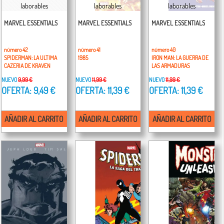
laborables
laborables
laborables
MARVEL ESSENTIALS
MARVEL ESSENTIALS
MARVEL ESSENTIALS
número 42
número 41
número 40
SPIDERMAN: LA ULTIMA
1985
IRON MAN: LA GUERRA DE
CAZERIA DE KRAVEN
LAS ARMADURAS
NUEVO
9,99 €
NUEVO
11,99 €
NUEVO
11,99 €
OFERTA: 9,49 €
OFERTA: 11,39 €
OFERTA: 11,39 €
AÑADIR AL CARRITO
AÑADIR AL CARRITO
AÑADIR AL CARRITO