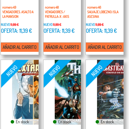
número 49
número 48
número 46
VENGADORES. ASALTO A
VENGADORES /
SALVAJE LOBEZNO: ISLA
LA MANSION
PATRULLA-X : AXIS
ASESINA
NUEVO
11,99 €
NUEVO
11,99 €
NUEVO
11,99 €
OFERTA: 11,39 €
OFERTA: 11,39 €
OFERTA: 11,39 €
AÑADIR AL CARRITO
AÑADIR AL CARRITO
AÑADIR AL CARRITO
En stock
En stock
En stock