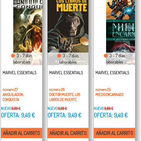
3 - 7 días
3 - 7 días
3 - 7 días
laborables
laborables
laborables
MARVEL ESSENTIALS
MARVEL ESSENTIALS
MARVEL ESSENTIALS
número 27
número 26
número 25
ANIQUILACION:
DOCTOR MUERTE: LOS
MIEDO ENCARNADO
CONQUISTA
LIBROS DE MUERTE
NUEVO
9,99 €
NUEVO
9,99 €
NUEVO
9,99 €
OFERTA: 9,49 €
OFERTA: 9,49 €
OFERTA: 9,49 €
AÑADIR AL CARRITO
AÑADIR AL CARRITO
AÑADIR AL CARRITO