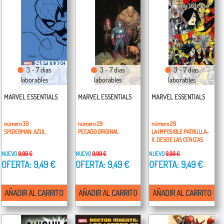
3 - 7 días
3 - 7 días
3 - 7 días
laborables
laborables
laborables
MARVEL ESSENTIALS
MARVEL ESSENTIALS
MARVEL ESSENTIALS
número 30
número 29
número 28
SPIDERMAN. AZUL
PECADO ORIGINAL
LA IMPOSIBLE PATRULLA-
X: DESDE LAS CENIZAS
NUEVO
9,99 €
NUEVO
9,99 €
NUEVO
9,99 €
OFERTA: 9,49 €
OFERTA: 9,49 €
OFERTA: 9,49 €
AÑADIR AL CARRITO
AÑADIR AL CARRITO
AÑADIR AL CARRITO