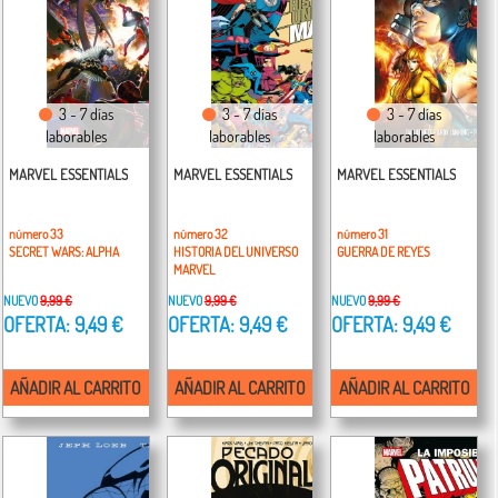
3 - 7 días
3 - 7 días
3 - 7 días
laborables
laborables
laborables
MARVEL ESSENTIALS
MARVEL ESSENTIALS
MARVEL ESSENTIALS
número 33
número 32
número 31
SECRET WARS: ALPHA
HISTORIA DEL UNIVERSO
GUERRA DE REYES
MARVEL
NUEVO
9,99 €
NUEVO
9,99 €
NUEVO
9,99 €
OFERTA: 9,49 €
OFERTA: 9,49 €
OFERTA: 9,49 €
AÑADIR AL CARRITO
AÑADIR AL CARRITO
AÑADIR AL CARRITO