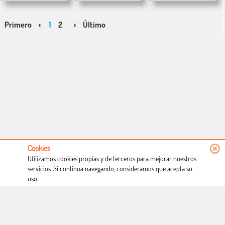
Primero
‹
1
2
›
Último
Cookies
Utilizamos cookies propias y de terceros para mejorar nuestros
servicios. Si continua navegando, consideramos que acepta su
uso.
Conócenos
Condiciones de uso
Proceso de compra
Dónde estamos
Política privacidad
Derecho a desistimiento
Blog