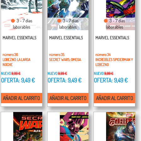
3 - 7 días
3 - 7 días
3 - 7 días
laborables
laborables
laborables
MARVEL ESSENTIALS
MARVEL ESSENTIALS
MARVEL ESSENTIALS
número 36
número 35
número 34
LOBEZNO: LA LARGA
SECRET WARS; OMEGA
INCREIBLES SPIDERMAN Y
NOCHE
LOBEZNO
NUEVO
9,99 €
NUEVO
9,99 €
NUEVO
9,99 €
OFERTA: 9,49 €
OFERTA: 9,49 €
OFERTA: 9,49 €
AÑADIR AL CARRITO
AÑADIR AL CARRITO
AÑADIR AL CARRITO