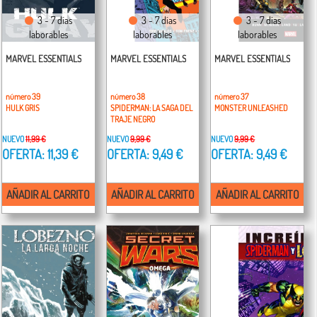
3 - 7 días
3 - 7 días
3 - 7 días
laborables
laborables
laborables
MARVEL ESSENTIALS
MARVEL ESSENTIALS
MARVEL ESSENTIALS
número 39
número 38
número 37
HULK GRIS
SPIDERMAN: LA SAGA DEL
MONSTER UNLEASHED
TRAJE NEGRO
NUEVO
11,99 €
NUEVO
9,99 €
NUEVO
9,99 €
OFERTA: 11,39 €
OFERTA: 9,49 €
OFERTA: 9,49 €
AÑADIR AL CARRITO
AÑADIR AL CARRITO
AÑADIR AL CARRITO