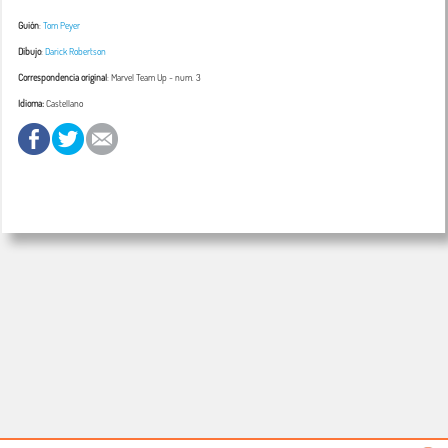
Guión
:
Tom Peyer
Dibujo
:
Darick Robertson
Correspondencia original
:
Marvel Team Up
- num. 3
Idioma:
Castellano