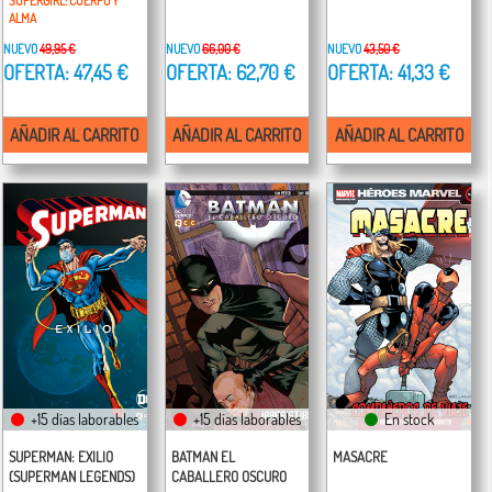
SUPERGIRL: CUERPO Y
ALMA
NUEVO
49,95 €
NUEVO
66,00 €
NUEVO
43,50 €
OFERTA: 47,45 €
OFERTA: 62,70 €
OFERTA: 41,33 €
AÑADIR AL CARRITO
AÑADIR AL CARRITO
AÑADIR AL CARRITO
+15 días laborables
+15 días laborables
En stock
SUPERMAN: EXILIO
BATMAN EL
MASACRE
(SUPERMAN LEGENDS)
CABALLERO OSCURO