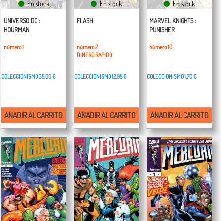
En stock
En stock
En stock
UNIVERSO DC :
FLASH
MARVEL KNIGHTS :
HOURMAN
PUNISHER
número 1
número 2
número 10
.
DINERO RAPIDO
COLECCIONISMO
35,00 €
COLECCIONISMO
12,95 €
COLECCIONISMO
1,70 €
AÑADIR AL CARRITO
AÑADIR AL CARRITO
AÑADIR AL CARRITO