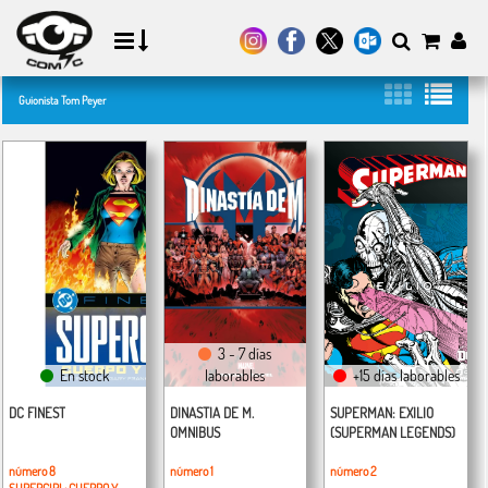
Guionista Tom Peyer
3 - 7 días
En stock
laborables
+15 días laborables
DC FINEST
DINASTIA DE M.
SUPERMAN: EXILIO
OMNIBUS
(SUPERMAN LEGENDS)
número 8
número 1
número 2