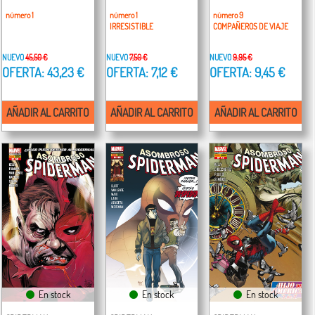
número 1
número 1
número 9
IRRESISTIBLE
COMPAÑEROS DE VIAJE
NUEVO
45,50 €
NUEVO
7,50 €
NUEVO
9,95 €
OFERTA: 43,23 €
OFERTA: 7,12 €
OFERTA: 9,45 €
AÑADIR AL CARRITO
AÑADIR AL CARRITO
AÑADIR AL CARRITO
En stock
En stock
En stock