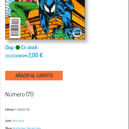
Disp.
En stock
2,00 €
COLECCIONISMO
AÑADIR AL CARRITO
Número 170
Editorial
: P. DeAGOSTINI
Guión
:
Peter David
Dibujo
:
Rick Buckler
,
Malcolm Davis