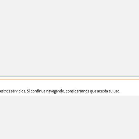
estros servicios. Si continua navegando, consideramos que acepta su uso.
Dónde estamos
Política privacidad
Derecho a desistimiento
Copyright © Totcomic 2026. v1.1.11. Todos los derechos reservados