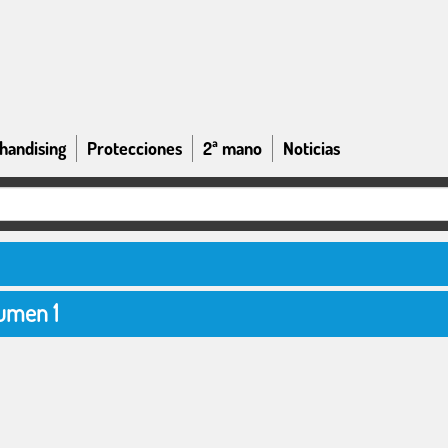
handising
Protecciones
2ª mano
Noticias
umen 1