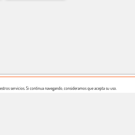
estros servicios. Si continua navegando, consideramos que acepta su uso.
Dónde estamos
Política privacidad
Derecho a desistimiento
Copyright © Totcomic 2026. v1.1.11. Todos los derechos reservados