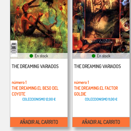
En stock
En stock
THE DREAMING VARIADOS
THE DREAMING VARIADOS
número 1
número 1
THE DREAMING:EL BESO DEL
THE DREAMING:EL FACTOR
COYOTE
GOLDIE
COLECCIONISMO
12,00 €
COLECCIONISMO
11,00 €
AÑADIR AL CARRITO
AÑADIR AL CARRITO