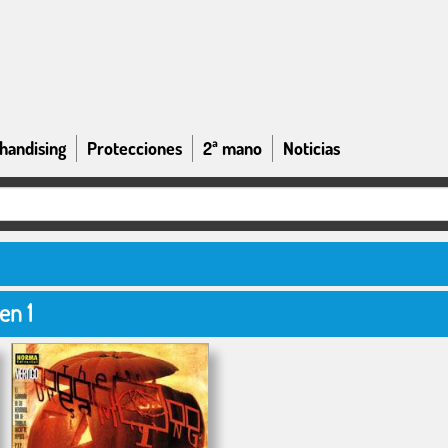
handising
Protecciones
2ª mano
Noticias
en 1