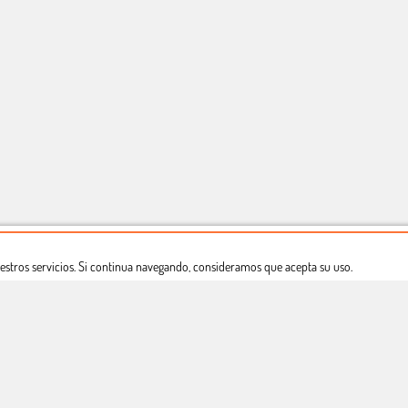
estros servicios. Si continua navegando, consideramos que acepta su uso.
Dónde estamos
Política privacidad
Derecho a desistimiento
Copyright © Totcomic 2026. v1.1.11. Todos los derechos reservados