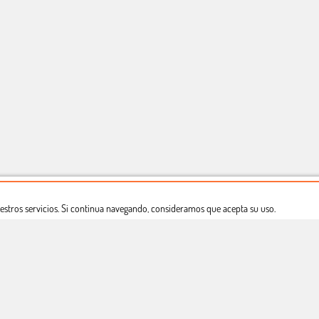
estros servicios. Si continua navegando, consideramos que acepta su uso.
Dónde estamos
Política privacidad
Derecho a desistimiento
Copyright © Totcomic 2026. v1.1.11. Todos los derechos reservados