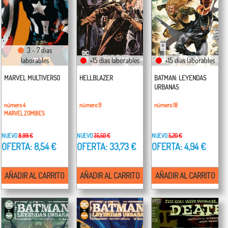
3 - 7 días
laborables
+15 días laborables
+15 días laborables
MARVEL MULTIVERSO
HELLBLAZER
BATMAN: LEYENDAS
URBANAS
número 4
número 9
número 18
MARVEL ZOMBIES
NUEVO
8,99 €
NUEVO
35,50 €
NUEVO
5,20 €
OFERTA: 8,54 €
OFERTA: 33,73 €
OFERTA: 4,94 €
AÑADIR AL CARRITO
AÑADIR AL CARRITO
AÑADIR AL CARRITO