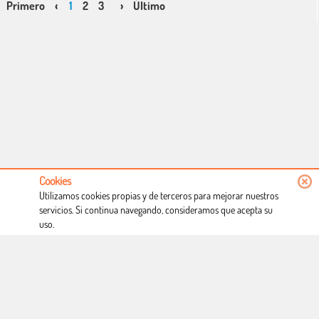
Primero
‹
1
2
3
›
Último
Cookies
Utilizamos cookies propias y de terceros para mejorar nuestros
servicios. Si continua navegando, consideramos que acepta su
uso.
Conócenos
Condiciones de uso
Proceso de compra
Dónde estamos
Política privacidad
Derecho a desistimiento
Blog