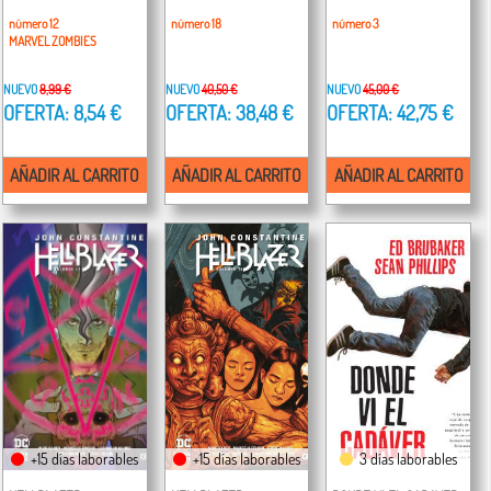
número 12
número 18
número 3
MARVEL ZOMBIES
NUEVO
8,99 €
NUEVO
40,50 €
NUEVO
45,00 €
OFERTA: 8,54 €
OFERTA: 38,48 €
OFERTA: 42,75 €
AÑADIR AL CARRITO
AÑADIR AL CARRITO
AÑADIR AL CARRITO
+15 días laborables
+15 días laborables
3 días laborables