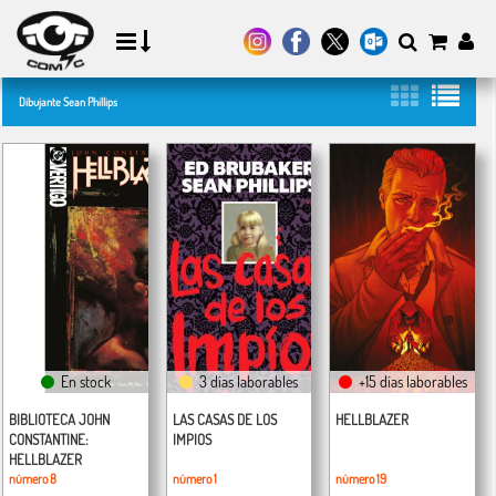
Dibujante Sean Phillips
En stock
3 días laborables
+15 días laborables
BIBLIOTECA JOHN
LAS CASAS DE LOS
HELLBLAZER
CONSTANTINE:
IMPIOS
HELLBLAZER
número 8
número 1
número 19