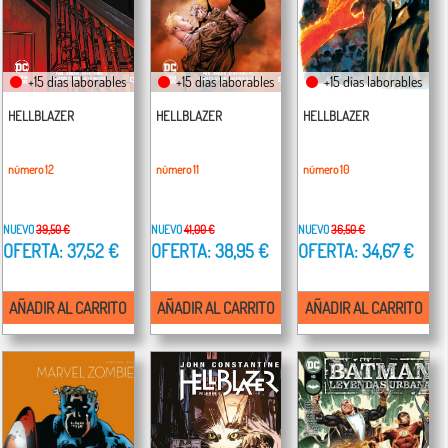
+15 días laborables
+15 días laborables
+15 días laborables
HELLBLAZER
HELLBLAZER
HELLBLAZER
número 12
número 11
número 10
NUEVO
39,50 €
NUEVO
41,00 €
NUEVO
36,50 €
OFERTA: 37,52 €
OFERTA: 38,95 €
OFERTA: 34,67 €
AÑADIR AL CARRITO
AÑADIR AL CARRITO
AÑADIR AL CARRITO