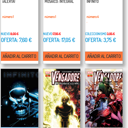
¡ALERTA!
MOSAICO: INTEGRAL
INFINITO
número 1
número 1
número 4
.
NUEVO
8,00 €
NUEVO
17,95 €
COLECCIONISMO
3,95 €
OFERTA: 7,60 €
OFERTA: 17,05 €
OFERTA: 3,75 €
AÑADIR AL CARRITO
AÑADIR AL CARRITO
AÑADIR AL CARRITO