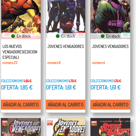
En stock
En stock
En stock
LOS NUEVOS
JOVENES VENGADORES
JOVENES VENGADORES
VENGADORES(EDICION
ESPECIAL)
número 23
número 6
número 4
COLECCIONISMO
1,95 €
COLECCIONISMO
1,70 €
COLECCIONISMO
1,70 €
OFERTA: 1,85 €
OFERTA: 1,61 €
OFERTA: 1,61 €
AÑADIR AL CARRITO
AÑADIR AL CARRITO
AÑADIR AL CARRITO