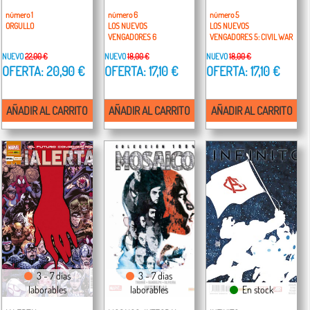
número 1
número 6
número 5
ORGULLO
LOS NUEVOS
LOS NUEVOS
VENGADORES 6
VENGADORES 5: CIVIL WAR
NUEVO
22,00 €
NUEVO
18,00 €
NUEVO
18,00 €
OFERTA: 20,90 €
OFERTA: 17,10 €
OFERTA: 17,10 €
AÑADIR AL CARRITO
AÑADIR AL CARRITO
AÑADIR AL CARRITO
3 - 7 días
3 - 7 días
laborables
laborables
En stock