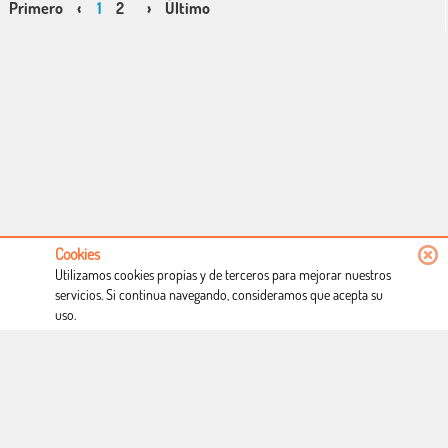
Primero
‹
1
2
›
Último
Cookies
Utilizamos cookies propias y de terceros para mejorar nuestros
servicios. Si continua navegando, consideramos que acepta su
uso.
Conócenos
Condiciones de uso
Proceso de compra
Dónde estamos
Política privacidad
Derecho a desistimiento
Blog