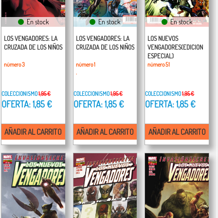
En stock
En stock
En stock
LOS VENGADORES: LA
LOS VENGADORES: LA
LOS NUEVOS
CRUZADA DE LOS NIÑOS
CRUZADA DE LOS NIÑOS
VENGADORES(EDICION
ESPECIAL)
número 3
número 1
número 51
.
COLECCIONISMO
1,95 €
COLECCIONISMO
1,95 €
COLECCIONISMO
1,95 €
OFERTA: 1,85 €
OFERTA: 1,85 €
OFERTA: 1,85 €
AÑADIR AL CARRITO
AÑADIR AL CARRITO
AÑADIR AL CARRITO