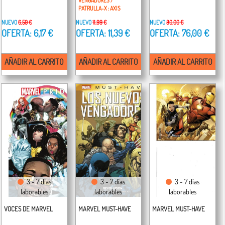
VENGADORES /
PATRULLA-X : AXIS
NUEVO
6,50 €
NUEVO
11,99 €
NUEVO
80,00 €
OFERTA: 6,17 €
OFERTA: 11,39 €
OFERTA: 76,00 €
AÑADIR AL CARRITO
AÑADIR AL CARRITO
AÑADIR AL CARRITO
3 - 7 días
3 - 7 días
3 - 7 días
laborables
laborables
laborables
VOCES DE MARVEL
MARVEL MUST-HAVE
MARVEL MUST-HAVE