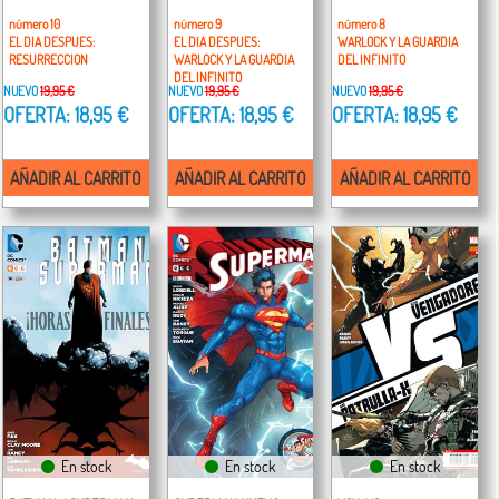
número 10
número 9
número 8
EL DIA DESPUES:
EL DIA DESPUES:
WARLOCK Y LA GUARDIA
RESURRECCION
WARLOCK Y LA GUARDIA
DEL INFINITO
DEL INFINITO
NUEVO
19,95 €
NUEVO
19,95 €
NUEVO
19,95 €
OFERTA: 18,95 €
OFERTA: 18,95 €
OFERTA: 18,95 €
AÑADIR AL CARRITO
AÑADIR AL CARRITO
AÑADIR AL CARRITO
En stock
En stock
En stock