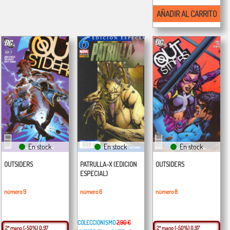
AÑADIR AL CARRITO
En stock
En stock
En stock
OUTSIDERS
PATRULLA-X (EDICION
OUTSIDERS
ESPECIAL)
número 9
número 6
número 8
COLECCIONISMO
2,90 €
2ª mano
(-50%) 0,97
2ª mano
(-50%) 0,97