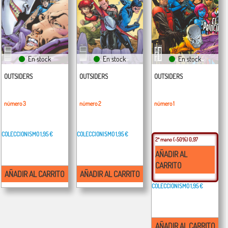
En stock
En stock
En stock
OUTSIDERS
OUTSIDERS
OUTSIDERS
número 3
número 2
número 1
COLECCIONISMO
1,95 €
COLECCIONISMO
1,95 €
2ª mano
(-50%) 0,97
AÑADIR AL
CARRITO
AÑADIR AL CARRITO
AÑADIR AL CARRITO
COLECCIONISMO
1,95 €
AÑADIR AL CARRITO