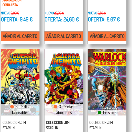
ANIQUILACION:
CONQUISTA
NUEVO
9,99 €
NUEVO
25,90 €
NUEVO
8,50 €
OFERTA: 9,49 €
OFERTA: 24,60 €
OFERTA: 8,07 €
AÑADIR AL CARRITO
AÑADIR AL CARRITO
AÑADIR AL CARRITO
3 - 7 días
3 - 7 días
laborables
laborables
En stock
COLECCION JIM
COLECCION JIM
COLECCION JIM
STARLIN
STARLIN
STARLIN