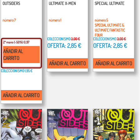
OUTSIDERS
ULTIMATE X-MEN
SPECIAL ULTIMATE
número 7
número 1
número 5
SPECIAL ULTIMATE &
ULTIMATE FANTASTIC
FOUR
COLECCIONISMO
3,00 €
COLECCIONISMO
3,00 €
2ª mano
(-50%) 0,97
OFERTA: 2,85 €
OFERTA: 2,85 €
AÑADIR AL
CARRITO
AÑADIR AL CARRITO
AÑADIR AL CARRITO
COLECCIONISMO
1,95 €
AÑADIR AL CARRITO