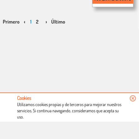
Primero
‹
1
2
›
Último
Cookies
Utilizamos cookies propias y de terceros para mejorar nuestros
servicios. Si continua navegando, consideramos que acepta su
uso.
Conócenos
Condiciones de uso
Proceso de compra
Dónde estamos
Política privacidad
Derecho a desistimiento
Blog