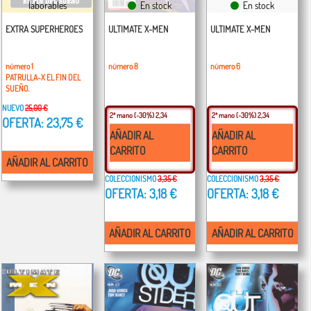
laborables
En stock
En stock
EXTRA SUPERHEROES
ULTIMATE X-MEN
ULTIMATE X-MEN
número 1
número 8
número 6
PATRULLA-X EL FIN DEL
SUEÑO.
NUEVO
25,00 €
2ª mano
(-30%) 2,34
2ª mano
(-30%) 2,34
OFERTA: 23,75 €
AÑADIR AL
AÑADIR AL
CARRITO
CARRITO
AÑADIR AL CARRITO
COLECCIONISMO
3,35 €
COLECCIONISMO
3,35 €
OFERTA: 3,18 €
OFERTA: 3,18 €
AÑADIR AL CARRITO
AÑADIR AL CARRITO