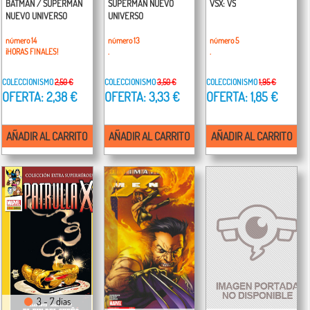
BATMAN / SUPERMAN
SUPERMAN NUEVO
VSX: VS
NUEVO UNIVERSO
UNIVERSO
número 14
número 13
número 5
¡HORAS FINALES!
.
.
COLECCIONISMO
2,50 €
COLECCIONISMO
3,50 €
COLECCIONISMO
1,95 €
OFERTA: 2,38 €
OFERTA: 3,33 €
OFERTA: 1,85 €
AÑADIR AL CARRITO
AÑADIR AL CARRITO
AÑADIR AL CARRITO
3 - 7 días