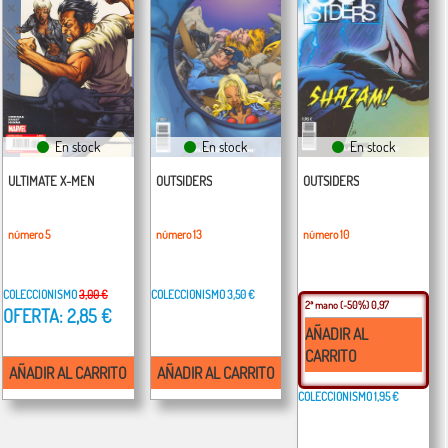
En stock
En stock
En stock
ULTIMATE X-MEN
OUTSIDERS
OUTSIDERS
número 5
número 13
número 10
COLECCIONISMO
3,00 €
COLECCIONISMO
3,50 €
2ª mano
(-50%) 0,97
OFERTA: 2,85 €
AÑADIR AL
CARRITO
AÑADIR AL CARRITO
AÑADIR AL CARRITO
COLECCIONISMO
1,95 €