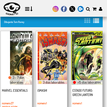
Dibujante Tom Raney
3 - 7 días
laborables
3 días laborables
+15 días laborables
MARVEL ESSENTIALS
¡SMASH!
ESTADO FUTURO:
GREEN LANTERN
número 27
número 1
número 1