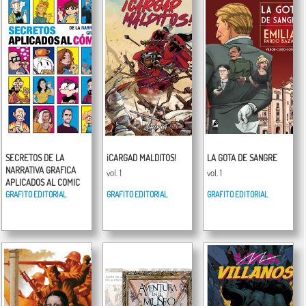
SECRETOS DE LA
¡CARGAD MALDITOS!
LA GOTA DE SANGRE
NARRATIVA GRAFICA
vol. 1
vol. 1
APLICADOS AL COMIC
GRAFITO EDITORIAL
GRAFITO EDITORIAL
GRAFITO EDITORIAL
vol. 1