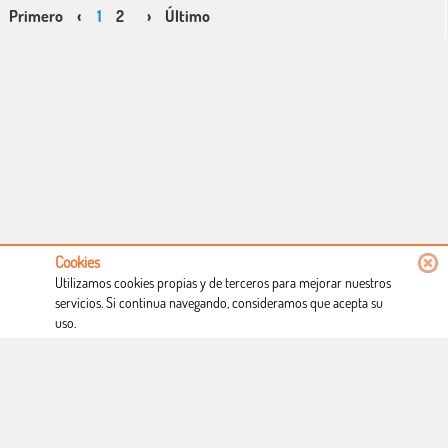
Primero
‹
1
2
›
Último
Cookies
Utilizamos cookies propias y de terceros para mejorar nuestros
servicios. Si continua navegando, consideramos que acepta su
uso.
Conócenos
Condiciones de uso
Proceso de compra
Dónde estamos
Política privacidad
Derecho a desistimiento
Blog